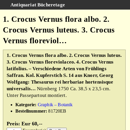
Antiquariat Bücheretage
Schnellsuche
:
1. Crocus Vernus flora albo. 2.
Suche
Crocus Vernus luteus. 3. Crocus
Kategorien
Vernus floreviol…
Gesamtbestand
Warenkorb
1. Crocus Vernus flora albo. 2. Crocus Vernus luteus.
3. Crocus Vernus floreviolaceo. 4. Crocus Vernus
AGB
latifolius. – Verschiedene Arten von Frühlings
Impressum
Saffran. Kol. Kupferstich S. 14 aus Knorr, Georg
Wolfgang: Thesaurus rei herbariae hortensisque
universalis…
Nürnberg 1750 Ca. 38,5 x 23,5 cm.
Unter Passepartout montiert.
Kategorie:
Graphik – Botanik
Bestellnummer:
81720EB
Preis: Eur 60,--