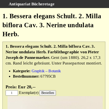
Antiquariat Bücheretage
Schnellsuche
:
1. Bessera elegans Schult. 2. Milla
Suche
biflora Cav. 3. Nerine undulata
Kategorien
Herb.
Gesamtbestand
Warenkorb
1. Bessera elegans Schult. 2. Milla biflora Cav. 3.
Nerine undulata Herb. Farblithographie von Pieter
AGB
Joseph de Pannemaeker.
Gent (um 1880). 26,2 x 17,3
Impressum
cm. Rand leicht gebräunt. Unter Passepartout montiert.
Kategorie:
Graphik – Botanik
Bestellnummer:
67795CB
Preis: Eur 20,--
Exemplar(e)