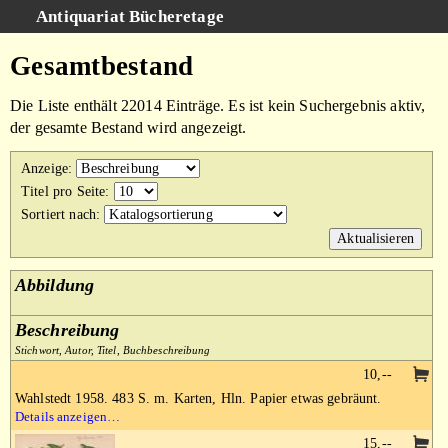
Antiquariat Bücheretage
Schnellsuche
:
Gesamtbestand
Suche
Die Liste enthält 22014 Einträge. Es ist kein Suchergebnis aktiv,
Kategorien
der gesamte Bestand wird angezeigt.
Gesamtbestand
Anzeige
:
Warenkorb
Titel pro Seite
:
Sortiert nach
:
AGB
Impressum
Abbildung
Beschreibung
Stichwort, Autor, Titel, Buchbeschreibung
10,--
Wahlstedt 1958. 483 S. m. Karten, Hln. Papier etwas gebräunt.
Details anzeigen…
15,--