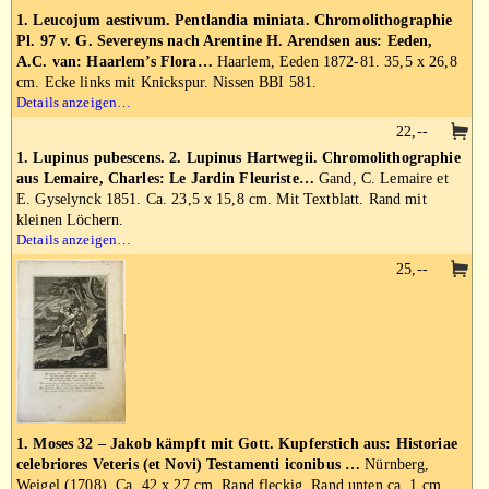
1. Leucojum aestivum. Pentlandia miniata. Chromolithographie
Pl. 97 v. G. Severeyns nach Arentine H. Arendsen aus: Eeden,
A.C. van: Haarlem’s Flora…
Haarlem, Eeden 1872-81. 35,5 x 26,8
cm. Ecke links mit Knickspur. Nissen BBI 581.
Details anzeigen…
22,--
1. Lupinus pubescens. 2. Lupinus Hartwegii. Chromolithographie
aus Lemaire, Charles: Le Jardin Fleuriste…
Gand, C. Lemaire et
E. Gyselynck 1851. Ca. 23,5 x 15,8 cm. Mit Textblatt. Rand mit
kleinen Löchern.
Details anzeigen…
25,--
1. Moses 32 – Jakob kämpft mit Gott. Kupferstich aus: Historiae
celebriores Veteris (et Novi) Testamenti iconibus …
Nürnberg,
Weigel (1708). Ca. 42 x 27 cm. Rand fleckig. Rand unten ca. 1 cm