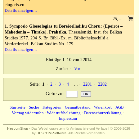
eingerissen.
Details anzeigen…
25,--
1. Symposio Glossologias tu Boreioelladiku Choru: (Epeiros –
Makedonia – Thrake). Praktika.
Thessaloniki, Inst. for Balkan
Studies 1977. 294 S. Br. Bibl.-Ex. m. Bibliotheksschild a.
Vorderdeckel. Balkan Studies No. 179.
Details anzeigen…
Einträge 1–10 von 22014
Zurück
·
Vor
Seite:
1
·
2
·
3
·
4
· ... ·
2201
·
2202
Gehe zu
:
Startseite
·
Suche
·
Kategorien
·
Gesamtbestand
·
Warenkorb
·
AGB
·
Vertrag widerrufen
·
Widerrufsbelehrung
·
Datenschutzerklärung
·
Impressum
HescomShop
- Das Webshopsystem für Antiquariate und Verlage | © 2006-2026
by
HESCOM-Software
. Alle Rechte vorbehalten.