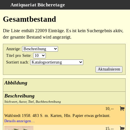
Antiquariat Bücheretage
Schnellsuche
:
Gesamtbestand
Suche
Die Liste enthält 22009 Einträge. Es ist kein Suchergebnis aktiv,
Kategorien
der gesamte Bestand wird angezeigt.
Gesamtbestand
Anzeige
:
Warenkorb
Titel pro Seite
:
Sortiert nach
:
AGB
Impressum
Abbildung
Beschreibung
Stichwort, Autor, Titel, Buchbeschreibung
10,--
Wahlstedt 1958. 483 S. m. Karten, Hln. Papier etwas gebräunt.
Details anzeigen…
15,--