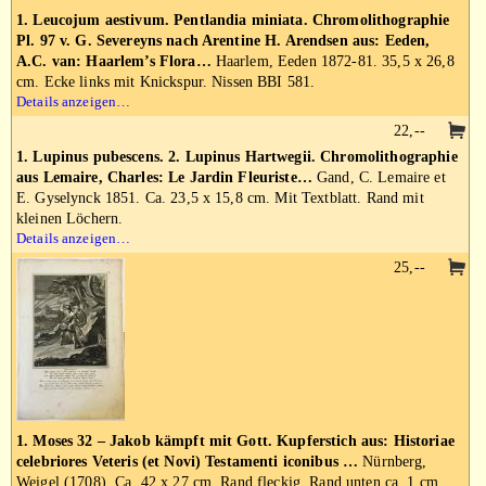
1. Leucojum aestivum. Pentlandia miniata. Chromolithographie
Pl. 97 v. G. Severeyns nach Arentine H. Arendsen aus: Eeden,
A.C. van: Haarlem’s Flora…
Haarlem, Eeden 1872-81. 35,5 x 26,8
cm. Ecke links mit Knickspur. Nissen BBI 581.
Details anzeigen…
22,--
1. Lupinus pubescens. 2. Lupinus Hartwegii. Chromolithographie
aus Lemaire, Charles: Le Jardin Fleuriste…
Gand, C. Lemaire et
E. Gyselynck 1851. Ca. 23,5 x 15,8 cm. Mit Textblatt. Rand mit
kleinen Löchern.
Details anzeigen…
25,--
1. Moses 32 – Jakob kämpft mit Gott. Kupferstich aus: Historiae
celebriores Veteris (et Novi) Testamenti iconibus …
Nürnberg,
Weigel (1708). Ca. 42 x 27 cm. Rand fleckig. Rand unten ca. 1 cm