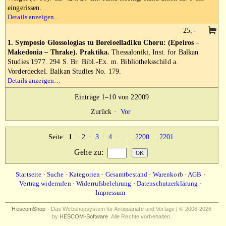
eingerissen.
Details anzeigen…
25,--
1. Symposio Glossologias tu Boreioelladiku Choru: (Epeiros –
Makedonia – Thrake). Praktika.
Thessaloniki, Inst. for Balkan
Studies 1977. 294 S. Br. Bibl.-Ex. m. Bibliotheksschild a.
Vorderdeckel. Balkan Studies No. 179.
Details anzeigen…
Einträge 1–10 von 22009
Zurück
·
Vor
Seite:
1
·
2
·
3
·
4
· ... ·
2200
·
2201
Gehe zu
:
Startseite
·
Suche
·
Kategorien
·
Gesamtbestand
·
Warenkorb
·
AGB
·
Vertrag widerrufen
·
Widerrufsbelehrung
·
Datenschutzerklärung
·
Impressum
HescomShop
- Das Webshopsystem für Antiquariate und Verlage | © 2006-2026
by
HESCOM-Software
. Alle Rechte vorbehalten.