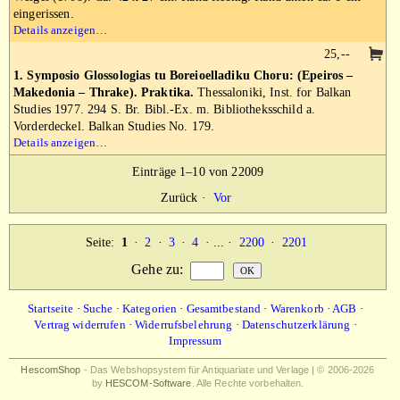
eingerissen.
Details anzeigen…
25,--
1. Symposio Glossologias tu Boreioelladiku Choru: (Epeiros –
Makedonia – Thrake). Praktika.
Thessaloniki, Inst. for Balkan
Studies 1977. 294 S. Br. Bibl.-Ex. m. Bibliotheksschild a.
Vorderdeckel. Balkan Studies No. 179.
Details anzeigen…
Einträge 1–10 von 22009
Zurück
·
Vor
Seite:
1
·
2
·
3
·
4
· ... ·
2200
·
2201
Gehe zu
:
Startseite
·
Suche
·
Kategorien
·
Gesamtbestand
·
Warenkorb
·
AGB
·
Vertrag widerrufen
·
Widerrufsbelehrung
·
Datenschutzerklärung
·
Impressum
HescomShop
- Das Webshopsystem für Antiquariate und Verlage | © 2006-2026
by
HESCOM-Software
. Alle Rechte vorbehalten.