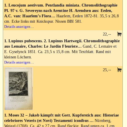
1. Leucojum aestivum. Pentlandia miniata. Chromolithographie
Pl. 97 v. G. Severeyns nach Arentine H. Arendsen aus: Eeden,
A.C. van: Haarlem’s Flora…
Haarlem, Eeden 1872-81. 35,5 x 26,8
cm. Ecke links mit Knickspur. Nissen BBI 581.
Details anzeigen…
22,--
1. Lupinus pubescens. 2. Lupinus Hartwegii. Chromolithographie
aus Lemaire, Charles: Le Jardin Fleuriste…
Gand, C. Lemaire et
E. Gyselynck 1851. Ca. 23,5 x 15,8 cm. Mit Textblatt. Rand mit
kleinen Löchern.
Details anzeigen…
25,--
1. Moses 32 – Jakob kämpft mit Gott. Kupferstich aus: Historiae
celebriores Veteris (et Novi) Testamenti iconibus …
Nürnberg,
Weigel (1708). Ca. 42 x 27 cm. Rand fleckig. Rand unten ca. 1 cm