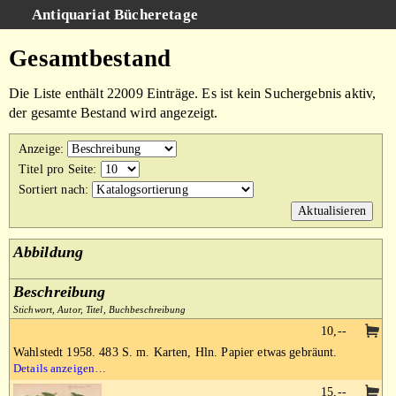
Antiquariat Bücheretage
Schnellsuche
:
Gesamtbestand
Suche
Die Liste enthält 22009 Einträge. Es ist kein Suchergebnis aktiv,
Kategorien
der gesamte Bestand wird angezeigt.
Gesamtbestand
Anzeige
:
Warenkorb
Titel pro Seite
:
Sortiert nach
:
AGB
Impressum
Abbildung
Beschreibung
Stichwort, Autor, Titel, Buchbeschreibung
10,--
Wahlstedt 1958. 483 S. m. Karten, Hln. Papier etwas gebräunt.
Details anzeigen…
15,--