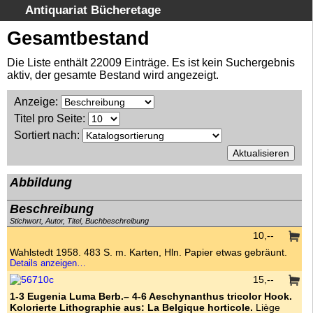
Antiquariat Bücheretage
Schnellsuche
:
Gesamtbestand
Suche
Die Liste enthält 22009 Einträge. Es ist kein Suchergebnis
Kategorien
aktiv, der gesamte Bestand wird angezeigt.
Gesamtbestand
Anzeige
:
Warenkorb
Titel pro Seite
:
AGB
Sortiert nach
:
Impressum
Ihr Warenkorb enthält 0 Artikel im Gesamtwert von Eur 0,--
Abbildung
Währung:
Eur
Beschreibung
Stichwort, Autor, Titel, Buchbeschreibung
10,--
Wahlstedt 1958. 483 S. m. Karten, Hln. Papier etwas gebräunt.
Details anzeigen…
15,--
1-3 Eugenia Luma Berb.– 4-6 Aeschynanthus tricolor Hook.
Kolorierte Lithographie aus: La Belgique horticole.
Liège