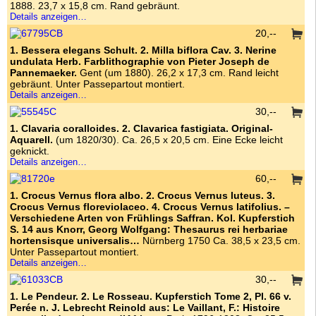
1888. 23,7 x 15,8 cm. Rand gebräunt.
Details anzeigen…
20,--
1. Bessera elegans Schult. 2. Milla biflora Cav. 3. Nerine
undulata Herb. Farblithographie von Pieter Joseph de
Pannemaeker.
Gent (um 1880). 26,2 x 17,3 cm. Rand leicht
gebräunt. Unter Passepartout montiert.
Details anzeigen…
30,--
1. Clavaria coralloides. 2. Clavarica fastigiata. Original-
Aquarell.
(um 1820/30). Ca. 26,5 x 20,5 cm. Eine Ecke leicht
geknickt.
Details anzeigen…
60,--
1. Crocus Vernus flora albo. 2. Crocus Vernus luteus. 3.
Crocus Vernus floreviolaceo. 4. Crocus Vernus latifolius. –
Verschiedene Arten von Frühlings Saffran. Kol. Kupferstich
S. 14 aus Knorr, Georg Wolfgang: Thesaurus rei herbariae
hortensisque universalis…
Nürnberg 1750 Ca. 38,5 x 23,5 cm.
Unter Passepartout montiert.
Details anzeigen…
30,--
1. Le Pendeur. 2. Le Rosseau. Kupferstich Tome 2, Pl. 66 v.
Perée n. J. Lebrecht Reinold aus: Le Vaillant, F.: Histoire