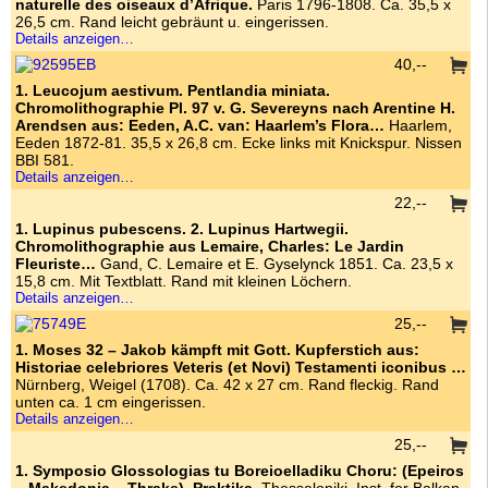
naturelle des oiseaux d’Afrique.
Paris 1796-1808. Ca. 35,5 x
26,5 cm. Rand leicht gebräunt u. eingerissen.
Details anzeigen…
40,--
1. Leucojum aestivum. Pentlandia miniata.
Chromolithographie Pl. 97 v. G. Severeyns nach Arentine H.
Arendsen aus: Eeden, A.C. van: Haarlem’s Flora…
Haarlem,
Eeden 1872-81. 35,5 x 26,8 cm. Ecke links mit Knickspur. Nissen
BBI 581.
Details anzeigen…
22,--
1. Lupinus pubescens. 2. Lupinus Hartwegii.
Chromolithographie aus Lemaire, Charles: Le Jardin
Fleuriste…
Gand, C. Lemaire et E. Gyselynck 1851. Ca. 23,5 x
15,8 cm. Mit Textblatt. Rand mit kleinen Löchern.
Details anzeigen…
25,--
1. Moses 32 – Jakob kämpft mit Gott. Kupferstich aus:
Historiae celebriores Veteris (et Novi) Testamenti iconibus …
Nürnberg, Weigel (1708). Ca. 42 x 27 cm. Rand fleckig. Rand
unten ca. 1 cm eingerissen.
Details anzeigen…
25,--
1. Symposio Glossologias tu Boreioelladiku Choru: (Epeiros