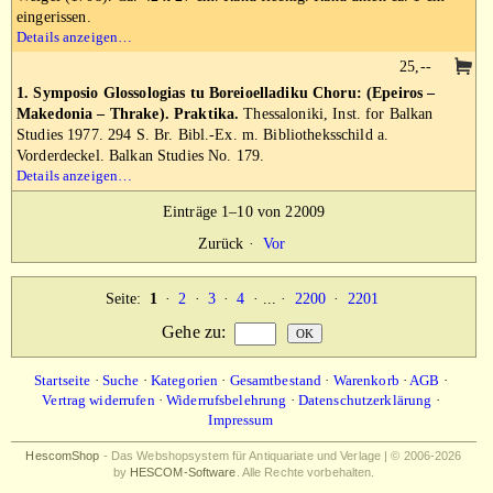
eingerissen.
Details anzeigen…
25,--
1. Symposio Glossologias tu Boreioelladiku Choru: (Epeiros –
Makedonia – Thrake). Praktika.
Thessaloniki, Inst. for Balkan
Studies 1977. 294 S. Br. Bibl.-Ex. m. Bibliotheksschild a.
Vorderdeckel. Balkan Studies No. 179.
Details anzeigen…
Einträge 1–10 von 22009
Zurück
·
Vor
Seite:
1
·
2
·
3
·
4
· ... ·
2200
·
2201
Gehe zu
:
Startseite
·
Suche
·
Kategorien
·
Gesamtbestand
·
Warenkorb
·
AGB
·
Vertrag widerrufen
·
Widerrufsbelehrung
·
Datenschutzerklärung
·
Impressum
HescomShop
- Das Webshopsystem für Antiquariate und Verlage | © 2006-2026
by
HESCOM-Software
. Alle Rechte vorbehalten.