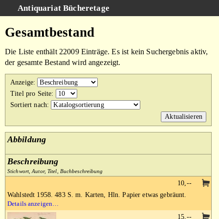
Antiquariat Bücheretage
Schnellsuche
:
Gesamtbestand
Suche
Die Liste enthält 22009 Einträge. Es ist kein Suchergebnis aktiv,
Kategorien
der gesamte Bestand wird angezeigt.
Gesamtbestand
Anzeige
:
Warenkorb
Titel pro Seite
:
Sortiert nach
:
AGB
Impressum
Abbildung
Beschreibung
Stichwort, Autor, Titel, Buchbeschreibung
10,--
Wahlstedt 1958. 483 S. m. Karten, Hln. Papier etwas gebräunt.
Details anzeigen…
15,--