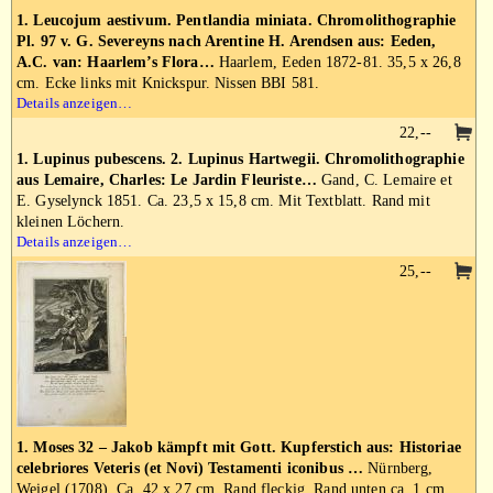
1. Leucojum aestivum. Pentlandia miniata. Chromolithographie
Pl. 97 v. G. Severeyns nach Arentine H. Arendsen aus: Eeden,
A.C. van: Haarlem’s Flora…
Haarlem, Eeden 1872-81. 35,5 x 26,8
cm. Ecke links mit Knickspur. Nissen BBI 581.
Details anzeigen…
22,--
1. Lupinus pubescens. 2. Lupinus Hartwegii. Chromolithographie
aus Lemaire, Charles: Le Jardin Fleuriste…
Gand, C. Lemaire et
E. Gyselynck 1851. Ca. 23,5 x 15,8 cm. Mit Textblatt. Rand mit
kleinen Löchern.
Details anzeigen…
25,--
1. Moses 32 – Jakob kämpft mit Gott. Kupferstich aus: Historiae
celebriores Veteris (et Novi) Testamenti iconibus …
Nürnberg,
Weigel (1708). Ca. 42 x 27 cm. Rand fleckig. Rand unten ca. 1 cm