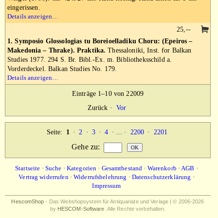
eingerissen.
Details anzeigen…
25,--
1. Symposio Glossologias tu Boreioelladiku Choru: (Epeiros –
Makedonia – Thrake). Praktika.
Thessaloniki, Inst. for Balkan
Studies 1977. 294 S. Br. Bibl.-Ex. m. Bibliotheksschild a.
Vorderdeckel. Balkan Studies No. 179.
Details anzeigen…
Einträge 1–10 von 22009
Zurück
·
Vor
Seite:
1
·
2
·
3
·
4
· ... ·
2200
·
2201
Gehe zu
:
Startseite
·
Suche
·
Kategorien
·
Gesamtbestand
·
Warenkorb
·
AGB
·
Vertrag widerrufen
·
Widerrufsbelehrung
·
Datenschutzerklärung
·
Impressum
HescomShop
- Das Webshopsystem für Antiquariate und Verlage | © 2006-2026
by
HESCOM-Software
. Alle Rechte vorbehalten.