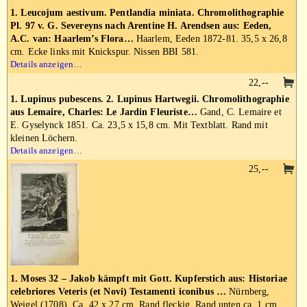
1. Leucojum aestivum. Pentlandia miniata. Chromolithographie
Pl. 97 v. G. Severeyns nach Arentine H. Arendsen aus: Eeden,
A.C. van: Haarlem’s Flora…
Haarlem, Eeden 1872-81. 35,5 x 26,8
cm. Ecke links mit Knickspur. Nissen BBI 581.
Details anzeigen…
22,--
1. Lupinus pubescens. 2. Lupinus Hartwegii. Chromolithographie
aus Lemaire, Charles: Le Jardin Fleuriste…
Gand, C. Lemaire et
E. Gyselynck 1851. Ca. 23,5 x 15,8 cm. Mit Textblatt. Rand mit
kleinen Löchern.
Details anzeigen…
25,--
1. Moses 32 – Jakob kämpft mit Gott. Kupferstich aus: Historiae
celebriores Veteris (et Novi) Testamenti iconibus …
Nürnberg,
Weigel (1708). Ca. 42 x 27 cm. Rand fleckig. Rand unten ca. 1 cm