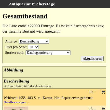
Antiquariat Bücheretage
Schnellsuche
:
Gesamtbestand
Suche
Die Liste enthält 22009 Einträge. Es ist kein Suchergebnis aktiv,
Kategorien
der gesamte Bestand wird angezeigt.
Gesamtbestand
Anzeige
:
Warenkorb
Titel pro Seite
:
Sortiert nach
:
AGB
Impressum
Abbildung
Beschreibung
Stichwort, Autor, Titel, Buchbeschreibung
10,--
Wahlstedt 1958. 483 S. m. Karten, Hln. Papier etwas gebräunt.
Details anzeigen…
15,--