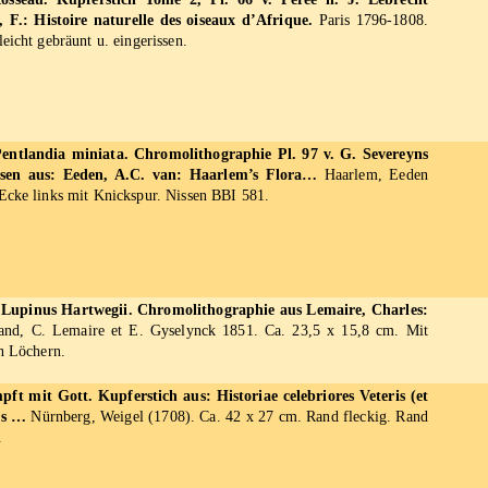
, F.: Histoire naturelle des oiseaux d’Afrique.
Paris 1796-1808.
eicht gebräunt u. eingerissen.
entlandia miniata. Chromolithographie Pl. 97 v. G. Severeyns
sen aus: Eeden, A.C. van: Haarlem’s Flora…
Haarlem, Eeden
Ecke links mit Knickspur. Nissen BBI 581.
. Lupinus Hartwegii. Chromolithographie aus Lemaire, Charles:
nd, C. Lemaire et E. Gyselynck 1851. Ca. 23,5 x 15,8 cm. Mit
en Löchern.
ft mit Gott. Kupferstich aus: Historiae celebriores Veteris (et
us …
Nürnberg, Weigel (1708). Ca. 42 x 27 cm. Rand fleckig. Rand
.