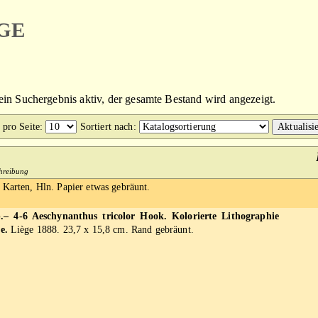
ge
kein Suchergebnis aktiv, der gesamte Bestand wird angezeigt.
 pro Seite
:
Sortiert nach
:
chreibung
 Karten, Hln. Papier etwas gebräunt.
– 4-6 Aeschynanthus tricolor Hook. Kolorierte Lithographie
e.
Liège 1888. 23,7 x 15,8 cm. Rand gebräunt.