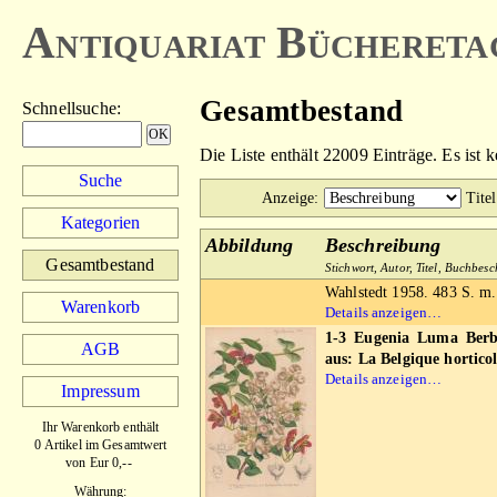
Antiquariat Büchereta
Gesamtbestand
Schnellsuche
:
Die Liste enthält 22009 Einträge. Es ist 
Suche
Anzeige
:
Titel
Kategorien
Abbildung
Beschreibung
Gesamtbestand
Stichwort, Autor, Titel, Buchbes
Wahlstedt 1958. 483 S. m.
Warenkorb
Details anzeigen…
1-3 Eugenia Luma Berb.
AGB
aus: La Belgique horticol
Details anzeigen…
Impressum
Ihr Warenkorb enthält
0 Artikel im Gesamtwert
von Eur 0,--
Währung: