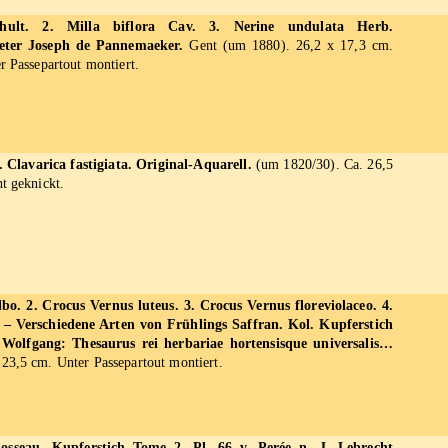
chult. 2. Milla biflora Cav. 3. Nerine undulata Herb.
ieter Joseph de Pannemaeker.
Gent (um 1880). 26,2 x 17,3 cm.
r Passepartout montiert.
2. Clavarica fastigiata. Original-Aquarell.
(um 1820/30). Ca. 26,5
t geknickt.
lbo. 2. Crocus Vernus luteus. 3. Crocus Vernus floreviolaceo. 4.
. – Verschiedene Arten von Frühlings Saffran. Kol. Kupferstich
Wolfgang: Thesaurus rei herbariae hortensisque universalis…
23,5 cm. Unter Passepartout montiert.
osseau. Kupferstich Tome 2, Pl. 66 v. Perée n. J. Lebrecht