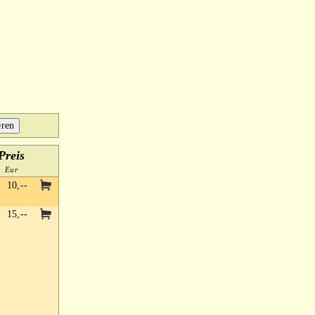
Preis
Eur
10,--
15,--