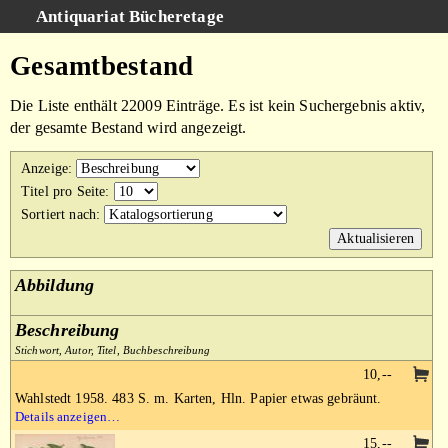
Antiquariat Bücheretage
Schnellsuche
:
Gesamtbestand
Suche
Die Liste enthält 22009 Einträge. Es ist kein Suchergebnis aktiv,
Kategorien
der gesamte Bestand wird angezeigt.
Gesamtbestand
Anzeige
:
Warenkorb
Titel pro Seite
:
Sortiert nach
:
AGB
Impressum
Abbildung
Beschreibung
Stichwort, Autor, Titel, Buchbeschreibung
10,--
Wahlstedt 1958. 483 S. m. Karten, Hln. Papier etwas gebräunt.
Details anzeigen…
15,--