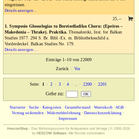
eingerissen.
Details anzeigen…
25,--
1. Symposio Glossologias tu Boreioelladiku Choru: (Epeiros –
Makedonia – Thrake). Praktika.
Thessaloniki, Inst. for Balkan
Studies 1977. 294 S. Br. Bibl.-Ex. m. Bibliotheksschild a.
Vorderdeckel. Balkan Studies No. 179.
Details anzeigen…
Einträge 1–10 von 22009
Zurück
·
Vor
Seite:
1
·
2
·
3
·
4
· ... ·
2200
·
2201
Gehe zu
:
Startseite
·
Suche
·
Kategorien
·
Gesamtbestand
·
Warenkorb
·
AGB
·
Vertrag widerrufen
·
Widerrufsbelehrung
·
Datenschutzerklärung
·
Impressum
HescomShop
- Das Webshopsystem für Antiquariate und Verlage | © 2006-2026
by
HESCOM-Software
. Alle Rechte vorbehalten.