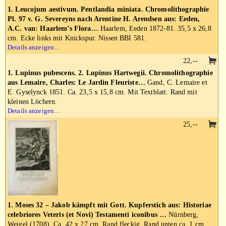
1. Leucojum aestivum. Pentlandia miniata. Chromolithographie
Pl. 97 v. G. Severeyns nach Arentine H. Arendsen aus: Eeden,
A.C. van: Haarlem’s Flora…
Haarlem, Eeden 1872-81. 35,5 x 26,8
cm. Ecke links mit Knickspur. Nissen BBI 581.
Details anzeigen…
22,--
1. Lupinus pubescens. 2. Lupinus Hartwegii. Chromolithographie
aus Lemaire, Charles: Le Jardin Fleuriste…
Gand, C. Lemaire et
E. Gyselynck 1851. Ca. 23,5 x 15,8 cm. Mit Textblatt. Rand mit
kleinen Löchern.
Details anzeigen…
25,--
1. Moses 32 – Jakob kämpft mit Gott. Kupferstich aus: Historiae
celebriores Veteris (et Novi) Testamenti iconibus …
Nürnberg,
Weigel (1708). Ca. 42 x 27 cm. Rand fleckig. Rand unten ca. 1 cm