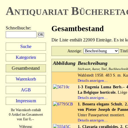
Antiquariat Büchereta
Gesamtbestand
Schnellsuche
:
Die Liste enthält 22009 Einträge. Es ist 
Suche
Anzeige
:
Titel
Kategorien
Abbildung
Beschreibung
Gesamtbestand
Stichwort, Autor, Titel, Buchbeschre
Wahlstedt 1958. 483 S. m. Kar
Warenkorb
Details anzeigen…
1-3 Eugenia Luma Berb.– 4-
AGB
La Belgique horticole.
Liège 
Details anzeigen…
Impressum
1. Bessera elegans Schult. 
von Pieter Joseph de Pann
Ihr Warenkorb enthält
0 Artikel im Gesamtwert
Unter Passepartout montiert.
von Eur 0,--
Details anzeigen…
Währung:
1. Clavaria coralloides. 2. C