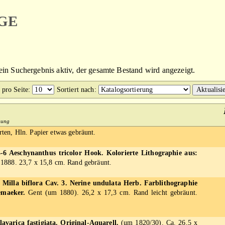
ge
kein Suchergebnis aktiv, der gesamte Bestand wird angezeigt.
 pro Seite
:
Sortiert nach
:
ibung
ten, Hln. Papier etwas gebräunt.
6 Aeschynanthus tricolor Hook. Kolorierte Lithographie aus:
1888. 23,7 x 15,8 cm. Rand gebräunt.
2. Milla biflora Cav. 3. Nerine undulata Herb. Farblithographie
emaeker.
Gent (um 1880). 26,2 x 17,3 cm. Rand leicht gebräunt.
lavarica fastigiata. Original-Aquarell.
(um 1820/30). Ca. 26,5 x