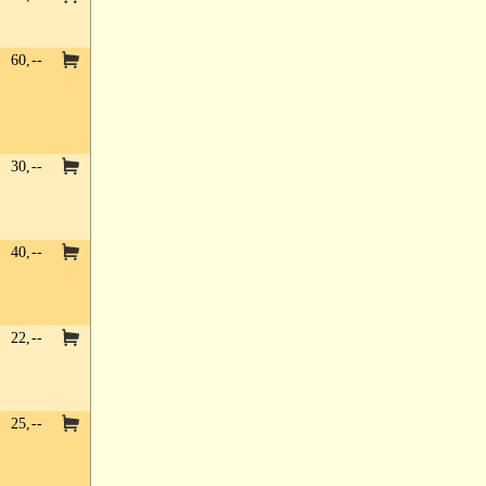
60,--
30,--
40,--
22,--
25,--