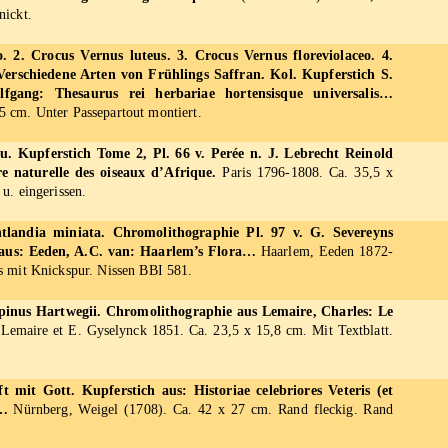
nickt.
. 2. Crocus Vernus luteus. 3. Crocus Vernus floreviolaceo. 4.
 Verschiedene Arten von Frühlings Saffran. Kol. Kupferstich S.
gang: Thesaurus rei herbariae hortensisque universalis…
5 cm. Unter Passepartout montiert.
u. Kupferstich Tome 2, Pl. 66 v. Perée n. J. Lebrecht Reinold
re naturelle des oiseaux d’Afrique.
Paris 1796-1808. Ca. 35,5 x
u. eingerissen.
tlandia miniata. Chromolithographie Pl. 97 v. G. Severeyns
aus: Eeden, A.C. van: Haarlem’s Flora…
Haarlem, Eeden 1872-
s mit Knickspur. Nissen BBI 581.
upinus Hartwegii. Chromolithographie aus Lemaire, Charles: Le
Lemaire et E. Gyselynck 1851. Ca. 23,5 x 15,8 cm. Mit Textblatt.
 mit Gott. Kupferstich aus: Historiae celebriores Veteris (et
 …
Nürnberg, Weigel (1708). Ca. 42 x 27 cm. Rand fleckig. Rand