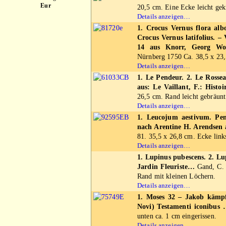
Eur
20,5 cm. Eine Ecke leicht gek
Details anzeigen…
1. Crocus Vernus flora albo
Crocus Vernus latifolius. –
14 aus Knorr, Georg Wolf
Nürnberg 1750 Ca. 38,5 x 23,
Details anzeigen…
1. Le Pendeur. 2. Le Rossea
aus: Le Vaillant, F.: Histoi
26,5 cm. Rand leicht gebräunt 
Details anzeigen…
1. Leucojum aestivum. Pen
nach Arentine H. Arendsen 
81. 35,5 x 26,8 cm. Ecke link
Details anzeigen…
1. Lupinus pubescens. 2. L
Jardin Fleuriste…
Gand, C. 
Rand mit kleinen Löchern.
Details anzeigen…
1. Moses 32 – Jakob kämpft
Novi) Testamenti iconibus
unten ca. 1 cm eingerissen.
Details anzeigen…