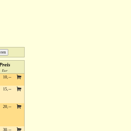
Preis
Eur
10,--
15,--
20,--
30,--