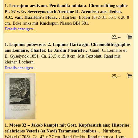
1. Leucojum aestivum. Pentlandia miniata. Chromolithographie
Pl. 97 v. G. Severeyns nach Arentine H. Arendsen aus: Eeden,
A.C. van: Haarlem’s Flora…
Haarlem, Eeden 1872-81. 35,5 x 26,8
cm. Ecke links mit Knickspur. Nissen BBI 581.
Details anzeigen…
22,--
1. Lupinus pubescens. 2. Lupinus Hartwegii. Chromolithographie
aus Lemaire, Charles: Le Jardin Fleuriste…
Gand, C. Lemaire et
E. Gyselynck 1851. Ca. 23,5 x 15,8 cm. Mit Textblatt. Rand mit
kleinen Löchern.
Details anzeigen…
25,--
1. Moses 32 – Jakob kämpft mit Gott. Kupferstich aus: Historiae
celebriores Veteris (et Novi) Testamenti iconibus …
Nürnberg,
Weigel (1708). Ca. 42 x 27 cm. Rand fleckig. Rand unten ca. 1 cm