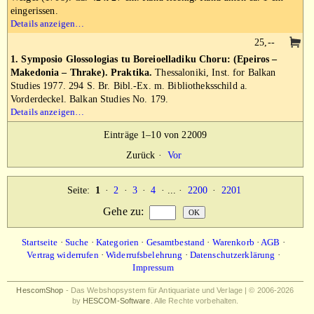
eingerissen.
Details anzeigen…
25,--
1. Symposio Glossologias tu Boreioelladiku Choru: (Epeiros –
Makedonia – Thrake). Praktika.
Thessaloniki, Inst. for Balkan
Studies 1977. 294 S. Br. Bibl.-Ex. m. Bibliotheksschild a.
Vorderdeckel. Balkan Studies No. 179.
Details anzeigen…
Einträge 1–10 von 22009
Zurück
·
Vor
Seite:
1
·
2
·
3
·
4
· ... ·
2200
·
2201
Gehe zu
:
Startseite
·
Suche
·
Kategorien
·
Gesamtbestand
·
Warenkorb
·
AGB
·
Vertrag widerrufen
·
Widerrufsbelehrung
·
Datenschutzerklärung
·
Impressum
HescomShop
- Das Webshopsystem für Antiquariate und Verlage | © 2006-2026
by
HESCOM-Software
. Alle Rechte vorbehalten.