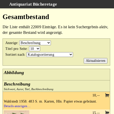
Antiquariat Bücheretage
Schnellsuche
:
Gesamtbestand
Suche
Die Liste enthält 22009 Einträge. Es ist kein Suchergebnis aktiv,
Kategorien
der gesamte Bestand wird angezeigt.
Gesamtbestand
Anzeige
:
Warenkorb
Titel pro Seite
:
Sortiert nach
:
AGB
Impressum
Abbildung
Beschreibung
Stichwort, Autor, Titel, Buchbeschreibung
10,--
Wahlstedt 1958. 483 S. m. Karten, Hln. Papier etwas gebräunt.
Details anzeigen…
15,--