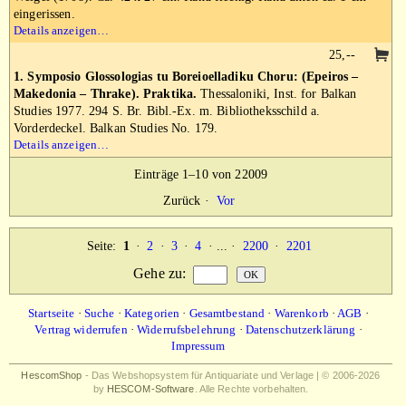
eingerissen.
Details anzeigen…
25,--
1. Symposio Glossologias tu Boreioelladiku Choru: (Epeiros –
Makedonia – Thrake). Praktika.
Thessaloniki, Inst. for Balkan
Studies 1977. 294 S. Br. Bibl.-Ex. m. Bibliotheksschild a.
Vorderdeckel. Balkan Studies No. 179.
Details anzeigen…
Einträge 1–10 von 22009
Zurück
·
Vor
Seite:
1
·
2
·
3
·
4
· ... ·
2200
·
2201
Gehe zu
:
Startseite
·
Suche
·
Kategorien
·
Gesamtbestand
·
Warenkorb
·
AGB
·
Vertrag widerrufen
·
Widerrufsbelehrung
·
Datenschutzerklärung
·
Impressum
HescomShop
- Das Webshopsystem für Antiquariate und Verlage | © 2006-2026
by
HESCOM-Software
. Alle Rechte vorbehalten.