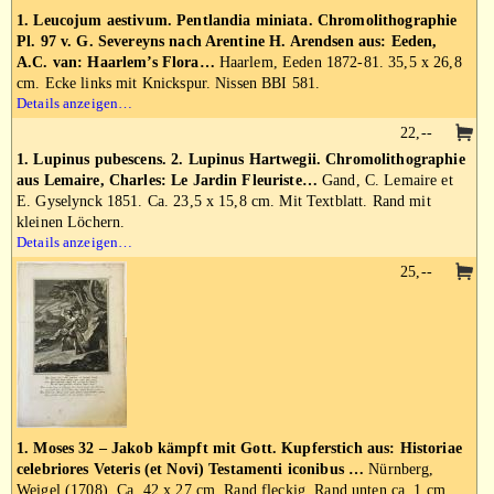
1. Leucojum aestivum. Pentlandia miniata. Chromolithographie
Pl. 97 v. G. Severeyns nach Arentine H. Arendsen aus: Eeden,
A.C. van: Haarlem’s Flora…
Haarlem, Eeden 1872-81. 35,5 x 26,8
cm. Ecke links mit Knickspur. Nissen BBI 581.
Details anzeigen…
22,--
1. Lupinus pubescens. 2. Lupinus Hartwegii. Chromolithographie
aus Lemaire, Charles: Le Jardin Fleuriste…
Gand, C. Lemaire et
E. Gyselynck 1851. Ca. 23,5 x 15,8 cm. Mit Textblatt. Rand mit
kleinen Löchern.
Details anzeigen…
25,--
1. Moses 32 – Jakob kämpft mit Gott. Kupferstich aus: Historiae
celebriores Veteris (et Novi) Testamenti iconibus …
Nürnberg,
Weigel (1708). Ca. 42 x 27 cm. Rand fleckig. Rand unten ca. 1 cm