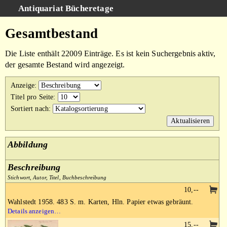
Antiquariat Bücheretage
Schnellsuche
:
Gesamtbestand
Suche
Die Liste enthält 22009 Einträge. Es ist kein Suchergebnis aktiv,
Kategorien
der gesamte Bestand wird angezeigt.
Gesamtbestand
Anzeige
:
Warenkorb
Titel pro Seite
:
Sortiert nach
:
AGB
Impressum
Abbildung
Beschreibung
Stichwort, Autor, Titel, Buchbeschreibung
10,--
Wahlstedt 1958. 483 S. m. Karten, Hln. Papier etwas gebräunt.
Details anzeigen…
15,--