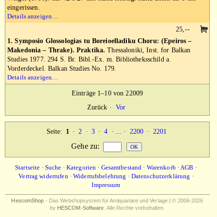
eingerissen.
Details anzeigen…
25,--
1. Symposio Glossologias tu Boreioelladiku Choru: (Epeiros –
Makedonia – Thrake). Praktika.
Thessaloniki, Inst. for Balkan
Studies 1977. 294 S. Br. Bibl.-Ex. m. Bibliotheksschild a.
Vorderdeckel. Balkan Studies No. 179.
Details anzeigen…
Einträge 1–10 von 22009
Zurück
·
Vor
Seite:
1
·
2
·
3
·
4
· ... ·
2200
·
2201
Gehe zu
:
Startseite
·
Suche
·
Kategorien
·
Gesamtbestand
·
Warenkorb
·
AGB
·
Vertrag widerrufen
·
Widerrufsbelehrung
·
Datenschutzerklärung
·
Impressum
HescomShop
- Das Webshopsystem für Antiquariate und Verlage | © 2006-2026
by
HESCOM-Software
. Alle Rechte vorbehalten.