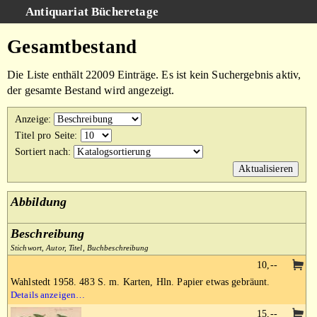
Antiquariat Bücheretage
Schnellsuche
:
Gesamtbestand
Suche
Die Liste enthält 22009 Einträge. Es ist kein Suchergebnis aktiv,
Kategorien
der gesamte Bestand wird angezeigt.
Gesamtbestand
Anzeige
:
Warenkorb
Titel pro Seite
:
Sortiert nach
:
AGB
Impressum
Abbildung
Beschreibung
Stichwort, Autor, Titel, Buchbeschreibung
10,--
Wahlstedt 1958. 483 S. m. Karten, Hln. Papier etwas gebräunt.
Details anzeigen…
15,--