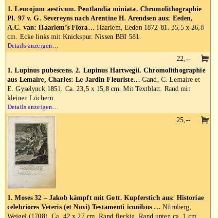
1. Leucojum aestivum. Pentlandia miniata. Chromolithographie
Pl. 97 v. G. Severeyns nach Arentine H. Arendsen aus: Eeden,
A.C. van: Haarlem’s Flora…
Haarlem, Eeden 1872-81. 35,5 x 26,8
cm. Ecke links mit Knickspur. Nissen BBI 581.
Details anzeigen…
22,--
1. Lupinus pubescens. 2. Lupinus Hartwegii. Chromolithographie
aus Lemaire, Charles: Le Jardin Fleuriste…
Gand, C. Lemaire et
E. Gyselynck 1851. Ca. 23,5 x 15,8 cm. Mit Textblatt. Rand mit
kleinen Löchern.
Details anzeigen…
25,--
1. Moses 32 – Jakob kämpft mit Gott. Kupferstich aus: Historiae
celebriores Veteris (et Novi) Testamenti iconibus …
Nürnberg,
Weigel (1708). Ca. 42 x 27 cm. Rand fleckig. Rand unten ca. 1 cm