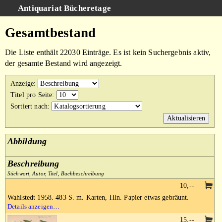
Antiquariat Bücheretage
Schnellsuche
:
Gesamtbestand
Suche
Die Liste enthält 22030 Einträge. Es ist kein Suchergebnis aktiv,
Kategorien
der gesamte Bestand wird angezeigt.
Gesamtbestand
Anzeige
:
Warenkorb
Titel pro Seite
:
Sortiert nach
:
AGB
Impressum
Abbildung
Beschreibung
Stichwort, Autor, Titel, Buchbeschreibung
10,--
Wahlstedt 1958. 483 S. m. Karten, Hln. Papier etwas gebräunt.
Details anzeigen…
15,--