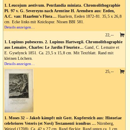
1. Leucojum aestivum. Pentlandia miniata. Chromolithographie
Pl. 97 v. G. Severeyns nach Arentine H. Arendsen aus: Eeden,
A.C. van: Haarlem’s Flora…
Haarlem, Eeden 1872-81. 35,5 x 26,8
cm. Ecke links mit Knickspur. Nissen BBI 581.
Details anzeigen…
22,--
1. Lupinus pubescens. 2. Lupinus Hartwegii. Chromolithographie
aus Lemaire, Charles: Le Jardin Fleuriste…
Gand, C. Lemaire et
E. Gyselynck 1851. Ca. 23,5 x 15,8 cm. Mit Textblatt. Rand mit
kleinen Löchern.
Details anzeigen…
25,--
1. Moses 32 – Jakob kämpft mit Gott. Kupferstich aus: Historiae
celebriores Veteris (et Novi) Testamenti iconibus …
Nürnberg,
Weigel (1708). Ca. 42 x 27 cm. Rand fleckig. Rand unten ca. 1 cm