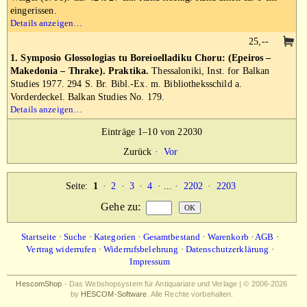
eingerissen.
Details anzeigen…
25,--
1. Symposio Glossologias tu Boreioelladiku Choru: (Epeiros –
Makedonia – Thrake). Praktika.
Thessaloniki, Inst. for Balkan
Studies 1977. 294 S. Br. Bibl.-Ex. m. Bibliotheksschild a.
Vorderdeckel. Balkan Studies No. 179.
Details anzeigen…
Einträge 1–10 von 22030
Zurück
·
Vor
Seite:
1
·
2
·
3
·
4
· ... ·
2202
·
2203
Gehe zu
:
Startseite
·
Suche
·
Kategorien
·
Gesamtbestand
·
Warenkorb
·
AGB
·
Vertrag widerrufen
·
Widerrufsbelehrung
·
Datenschutzerklärung
·
Impressum
HescomShop
- Das Webshopsystem für Antiquariate und Verlage | © 2006-2026
by
HESCOM-Software
. Alle Rechte vorbehalten.