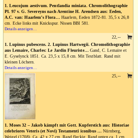
1. Leucojum aestivum. Pentlandia miniata. Chromolithographie
Pl. 97 v. G. Severeyns nach Arentine H. Arendsen aus: Eeden,
A.C. van: Haarlem’s Flora…
Haarlem, Eeden 1872-81. 35,5 x 26,8
cm. Ecke links mit Knickspur. Nissen BBI 581.
Details anzeigen…
22,--
1. Lupinus pubescens. 2. Lupinus Hartwegii. Chromolithographie
aus Lemaire, Charles: Le Jardin Fleuriste…
Gand, C. Lemaire et
E. Gyselynck 1851. Ca. 23,5 x 15,8 cm. Mit Textblatt. Rand mit
kleinen Löchern.
Details anzeigen…
25,--
1. Moses 32 – Jakob kämpft mit Gott. Kupferstich aus: Historiae
celebriores Veteris (et Novi) Testamenti iconibus …
Nürnberg,
Weigel (1708). Ca. 42 x 27 cm. Rand fleckig. Rand unten ca. 1 cm