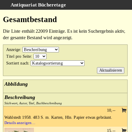
Antiquariat Bücheretage
Schnellsuche
:
Gesamtbestand
Suche
Die Liste enthält 22009 Einträge. Es ist kein Suchergebnis aktiv,
Kategorien
der gesamte Bestand wird angezeigt.
Gesamtbestand
Anzeige
:
Warenkorb
Titel pro Seite
:
Sortiert nach
:
AGB
Impressum
Abbildung
Beschreibung
Stichwort, Autor, Titel, Buchbeschreibung
10,--
Wahlstedt 1958. 483 S. m. Karten, Hln. Papier etwas gebräunt.
Details anzeigen…
15,--