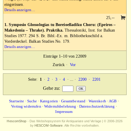
eingerissen.
Details anzeigen…
25,--
1. Symposio Glossologias tu Boreioelladiku Choru: (Epeiros –
Makedonia – Thrake). Praktika.
Thessaloniki, Inst. for Balkan
Studies 1977. 294 S. Br. Bibl.-Ex. m. Bibliotheksschild a.
Vorderdeckel. Balkan Studies No. 179.
Details anzeigen…
Einträge 1–10 von 22009
Zurück
·
Vor
Seite:
1
·
2
·
3
·
4
· ... ·
2200
·
2201
Gehe zu
:
Startseite
·
Suche
·
Kategorien
·
Gesamtbestand
·
Warenkorb
·
AGB
·
Vertrag widerrufen
·
Widerrufsbelehrung
·
Datenschutzerklärung
·
Impressum
HescomShop
- Das Webshopsystem für Antiquariate und Verlage | © 2006-2026
by
HESCOM-Software
. Alle Rechte vorbehalten.