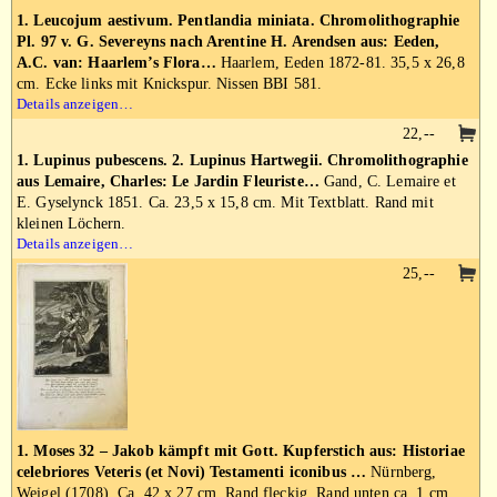
1. Leucojum aestivum. Pentlandia miniata. Chromolithographie
Pl. 97 v. G. Severeyns nach Arentine H. Arendsen aus: Eeden,
A.C. van: Haarlem’s Flora…
Haarlem, Eeden 1872-81. 35,5 x 26,8
cm. Ecke links mit Knickspur. Nissen BBI 581.
Details anzeigen…
22,--
1. Lupinus pubescens. 2. Lupinus Hartwegii. Chromolithographie
aus Lemaire, Charles: Le Jardin Fleuriste…
Gand, C. Lemaire et
E. Gyselynck 1851. Ca. 23,5 x 15,8 cm. Mit Textblatt. Rand mit
kleinen Löchern.
Details anzeigen…
25,--
1. Moses 32 – Jakob kämpft mit Gott. Kupferstich aus: Historiae
celebriores Veteris (et Novi) Testamenti iconibus …
Nürnberg,
Weigel (1708). Ca. 42 x 27 cm. Rand fleckig. Rand unten ca. 1 cm