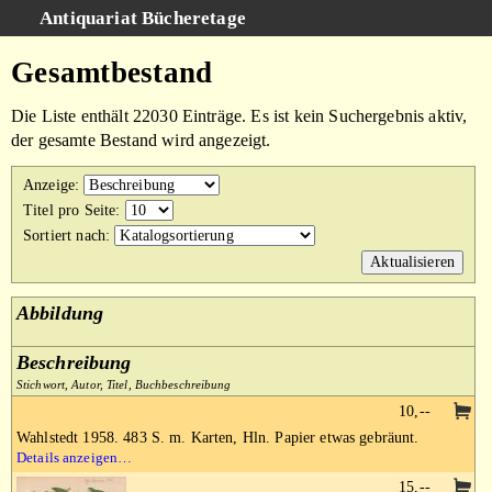
Antiquariat Bücheretage
Schnellsuche
:
Gesamtbestand
Suche
Die Liste enthält 22030 Einträge. Es ist kein Suchergebnis aktiv,
Kategorien
der gesamte Bestand wird angezeigt.
Gesamtbestand
Anzeige
:
Warenkorb
Titel pro Seite
:
Sortiert nach
:
AGB
Impressum
Abbildung
Beschreibung
Stichwort, Autor, Titel, Buchbeschreibung
10,--
Wahlstedt 1958. 483 S. m. Karten, Hln. Papier etwas gebräunt.
Details anzeigen…
15,--