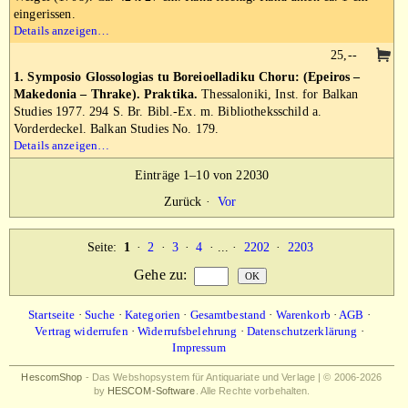
eingerissen.
Details anzeigen…
25,--
1. Symposio Glossologias tu Boreioelladiku Choru: (Epeiros –
Makedonia – Thrake). Praktika.
Thessaloniki, Inst. for Balkan
Studies 1977. 294 S. Br. Bibl.-Ex. m. Bibliotheksschild a.
Vorderdeckel. Balkan Studies No. 179.
Details anzeigen…
Einträge 1–10 von 22030
Zurück
·
Vor
Seite:
1
·
2
·
3
·
4
· ... ·
2202
·
2203
Gehe zu
:
Startseite
·
Suche
·
Kategorien
·
Gesamtbestand
·
Warenkorb
·
AGB
·
Vertrag widerrufen
·
Widerrufsbelehrung
·
Datenschutzerklärung
·
Impressum
HescomShop
- Das Webshopsystem für Antiquariate und Verlage | © 2006-2026
by
HESCOM-Software
. Alle Rechte vorbehalten.