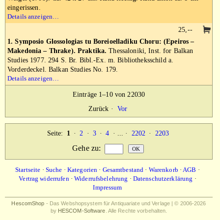
eingerissen.
Details anzeigen…
25,--
1. Symposio Glossologias tu Boreioelladiku Choru: (Epeiros –
Makedonia – Thrake). Praktika.
Thessaloniki, Inst. for Balkan
Studies 1977. 294 S. Br. Bibl.-Ex. m. Bibliotheksschild a.
Vorderdeckel. Balkan Studies No. 179.
Details anzeigen…
Einträge 1–10 von 22030
Zurück
·
Vor
Seite:
1
·
2
·
3
·
4
· ... ·
2202
·
2203
Gehe zu
:
Startseite
·
Suche
·
Kategorien
·
Gesamtbestand
·
Warenkorb
·
AGB
·
Vertrag widerrufen
·
Widerrufsbelehrung
·
Datenschutzerklärung
·
Impressum
HescomShop
- Das Webshopsystem für Antiquariate und Verlage | © 2006-2026
by
HESCOM-Software
. Alle Rechte vorbehalten.