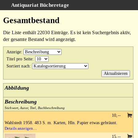
Antiquariat Bücheretage
Schnellsuche
:
Gesamtbestand
Suche
Die Liste enthält 22030 Einträge. Es ist kein Suchergebnis aktiv,
Kategorien
der gesamte Bestand wird angezeigt.
Gesamtbestand
Anzeige
:
Warenkorb
Titel pro Seite
:
Sortiert nach
:
AGB
Impressum
Abbildung
Beschreibung
Stichwort, Autor, Titel, Buchbeschreibung
10,--
Wahlstedt 1958. 483 S. m. Karten, Hln. Papier etwas gebräunt.
Details anzeigen…
15,--