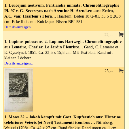
1. Leucojum aestivum. Pentlandia miniata. Chromolithographie
Pl. 97 v. G. Severeyns nach Arentine H. Arendsen aus: Eeden,
A.C. van: Haarlem’s Flora…
Haarlem, Eeden 1872-81. 35,5 x 26,8
cm. Ecke links mit Knickspur. Nissen BBI 581.
Details anzeigen…
22,--
1. Lupinus pubescens. 2. Lupinus Hartwegii. Chromolithographie
aus Lemaire, Charles: Le Jardin Fleuriste…
Gand, C. Lemaire et
E. Gyselynck 1851. Ca. 23,5 x 15,8 cm. Mit Textblatt. Rand mit
kleinen Löchern.
Details anzeigen…
25,--
1. Moses 32 – Jakob kämpft mit Gott. Kupferstich aus: Historiae
celebriores Veteris (et Novi) Testamenti iconibus …
Nürnberg,
Weigel (1708). Ca. 42 x 27 cm. Rand fleckig. Rand unten ca. 1 cm