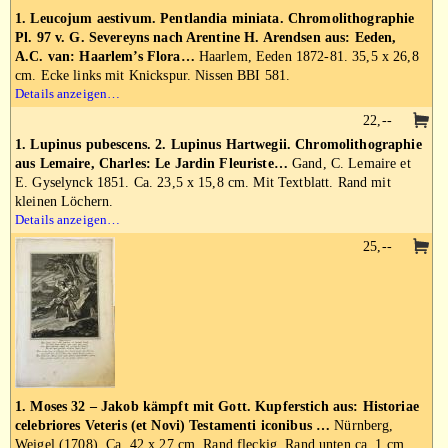
1. Leucojum aestivum. Pentlandia miniata. Chromolithographie
Pl. 97 v. G. Severeyns nach Arentine H. Arendsen aus: Eeden,
A.C. van: Haarlem’s Flora…
Haarlem, Eeden 1872-81. 35,5 x 26,8
cm. Ecke links mit Knickspur. Nissen BBI 581.
Details anzeigen…
22,--
1. Lupinus pubescens. 2. Lupinus Hartwegii. Chromolithographie
aus Lemaire, Charles: Le Jardin Fleuriste…
Gand, C. Lemaire et
E. Gyselynck 1851. Ca. 23,5 x 15,8 cm. Mit Textblatt. Rand mit
kleinen Löchern.
Details anzeigen…
25,--
1. Moses 32 – Jakob kämpft mit Gott. Kupferstich aus: Historiae
celebriores Veteris (et Novi) Testamenti iconibus …
Nürnberg,
Weigel (1708). Ca. 42 x 27 cm. Rand fleckig. Rand unten ca. 1 cm