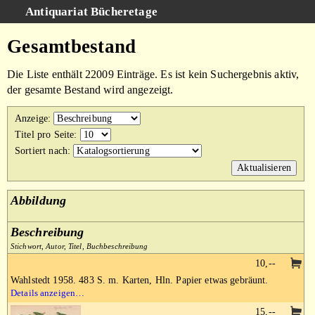
Antiquariat Bücheretage
Schnellsuche
:
Gesamtbestand
Suche
Die Liste enthält 22009 Einträge. Es ist kein Suchergebnis aktiv,
Kategorien
der gesamte Bestand wird angezeigt.
Gesamtbestand
Anzeige
:
Warenkorb
Titel pro Seite
:
Sortiert nach
:
AGB
Impressum
Abbildung
Beschreibung
Stichwort, Autor, Titel, Buchbeschreibung
10,--
Wahlstedt 1958. 483 S. m. Karten, Hln. Papier etwas gebräunt.
Details anzeigen…
15,--