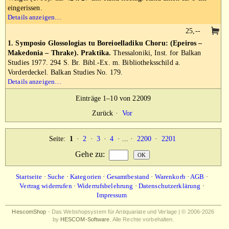
eingerissen.
Details anzeigen…
25,--
1. Symposio Glossologias tu Boreioelladiku Choru: (Epeiros –
Makedonia – Thrake). Praktika.
Thessaloniki, Inst. for Balkan
Studies 1977. 294 S. Br. Bibl.-Ex. m. Bibliotheksschild a.
Vorderdeckel. Balkan Studies No. 179.
Details anzeigen…
Einträge 1–10 von 22009
Zurück
·
Vor
Seite:
1
·
2
·
3
·
4
· ... ·
2200
·
2201
Gehe zu
:
Startseite
·
Suche
·
Kategorien
·
Gesamtbestand
·
Warenkorb
·
AGB
·
Vertrag widerrufen
·
Widerrufsbelehrung
·
Datenschutzerklärung
·
Impressum
HescomShop
- Das Webshopsystem für Antiquariate und Verlage | © 2006-2026
by
HESCOM-Software
. Alle Rechte vorbehalten.