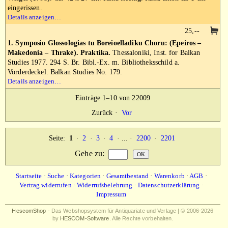
eingerissen.
Details anzeigen…
25,--
1. Symposio Glossologias tu Boreioelladiku Choru: (Epeiros –
Makedonia – Thrake). Praktika.
Thessaloniki, Inst. for Balkan
Studies 1977. 294 S. Br. Bibl.-Ex. m. Bibliotheksschild a.
Vorderdeckel. Balkan Studies No. 179.
Details anzeigen…
Einträge 1–10 von 22009
Zurück
·
Vor
Seite:
1
·
2
·
3
·
4
· ... ·
2200
·
2201
Gehe zu
:
Startseite
·
Suche
·
Kategorien
·
Gesamtbestand
·
Warenkorb
·
AGB
·
Vertrag widerrufen
·
Widerrufsbelehrung
·
Datenschutzerklärung
·
Impressum
HescomShop
- Das Webshopsystem für Antiquariate und Verlage | © 2006-2026
by
HESCOM-Software
. Alle Rechte vorbehalten.