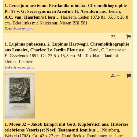
1. Leucojum aestivum. Pentlandia miniata. Chromolithographie
Pl. 97 v. G. Severeyns nach Arentine H. Arendsen aus: Eeden,
A.C. van: Haarlem’s Flora…
Haarlem, Eeden 1872-81. 35,5 x 26,8
cm. Ecke links mit Knickspur. Nissen BBI 581.
Details anzeigen…
22,--
1. Lupinus pubescens. 2. Lupinus Hartwegii. Chromolithographie
aus Lemaire, Charles: Le Jardin Fleuriste…
Gand, C. Lemaire et
E. Gyselynck 1851. Ca. 23,5 x 15,8 cm. Mit Textblatt. Rand mit
kleinen Löchern.
Details anzeigen…
25,--
1. Moses 32 – Jakob kämpft mit Gott. Kupferstich aus: Historiae
celebriores Veteris (et Novi) Testamenti iconibus …
Nürnberg,
Weigel (1708). Ca. 42 x 27 cm. Rand fleckig. Rand unten ca. 1 cm