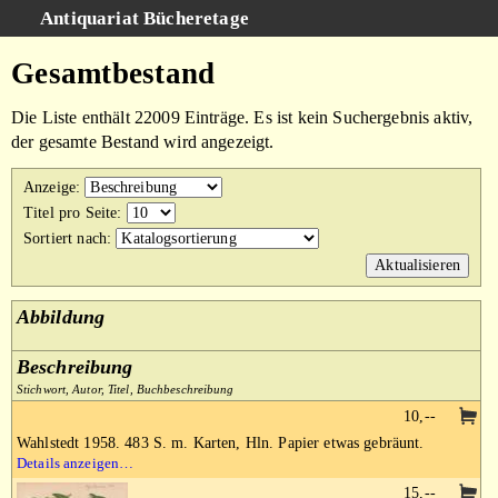
Antiquariat Bücheretage
Schnellsuche
:
Gesamtbestand
Suche
Die Liste enthält 22009 Einträge. Es ist kein Suchergebnis aktiv,
Kategorien
der gesamte Bestand wird angezeigt.
Gesamtbestand
Anzeige
:
Warenkorb
Titel pro Seite
:
Sortiert nach
:
AGB
Impressum
Abbildung
Beschreibung
Stichwort, Autor, Titel, Buchbeschreibung
10,--
Wahlstedt 1958. 483 S. m. Karten, Hln. Papier etwas gebräunt.
Details anzeigen…
15,--