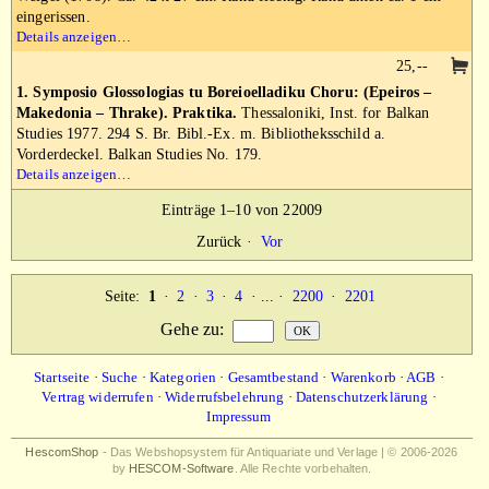
eingerissen.
Details anzeigen…
25,--
1. Symposio Glossologias tu Boreioelladiku Choru: (Epeiros –
Makedonia – Thrake). Praktika.
Thessaloniki, Inst. for Balkan
Studies 1977. 294 S. Br. Bibl.-Ex. m. Bibliotheksschild a.
Vorderdeckel. Balkan Studies No. 179.
Details anzeigen…
Einträge 1–10 von 22009
Zurück
·
Vor
Seite:
1
·
2
·
3
·
4
· ... ·
2200
·
2201
Gehe zu
:
Startseite
·
Suche
·
Kategorien
·
Gesamtbestand
·
Warenkorb
·
AGB
·
Vertrag widerrufen
·
Widerrufsbelehrung
·
Datenschutzerklärung
·
Impressum
HescomShop
- Das Webshopsystem für Antiquariate und Verlage | © 2006-2026
by
HESCOM-Software
. Alle Rechte vorbehalten.