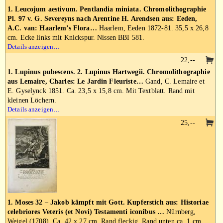
1. Leucojum aestivum. Pentlandia miniata. Chromolithographie
Pl. 97 v. G. Severeyns nach Arentine H. Arendsen aus: Eeden,
A.C. van: Haarlem’s Flora…
Haarlem, Eeden 1872-81. 35,5 x 26,8
cm. Ecke links mit Knickspur. Nissen BBI 581.
Details anzeigen…
22,--
1. Lupinus pubescens. 2. Lupinus Hartwegii. Chromolithographie
aus Lemaire, Charles: Le Jardin Fleuriste…
Gand, C. Lemaire et
E. Gyselynck 1851. Ca. 23,5 x 15,8 cm. Mit Textblatt. Rand mit
kleinen Löchern.
Details anzeigen…
25,--
1. Moses 32 – Jakob kämpft mit Gott. Kupferstich aus: Historiae
celebriores Veteris (et Novi) Testamenti iconibus …
Nürnberg,
Weigel (1708). Ca. 42 x 27 cm. Rand fleckig. Rand unten ca. 1 cm