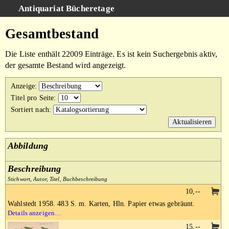
Antiquariat Bücheretage
Schnellsuche
:
Gesamtbestand
Suche
Die Liste enthält 22009 Einträge. Es ist kein Suchergebnis aktiv,
Kategorien
der gesamte Bestand wird angezeigt.
Gesamtbestand
Anzeige
:
Warenkorb
Titel pro Seite
:
Sortiert nach
:
AGB
Impressum
Abbildung
Beschreibung
Stichwort, Autor, Titel, Buchbeschreibung
10,--
Wahlstedt 1958. 483 S. m. Karten, Hln. Papier etwas gebräunt.
Details anzeigen…
15,--