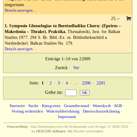
eingerissen.
Details anzeigen…
25,--
1. Symposio Glossologias tu Boreioelladiku Choru: (Epeiros –
Makedonia – Thrake). Praktika.
Thessaloniki, Inst. for Balkan
Studies 1977. 294 S. Br. Bibl.-Ex. m. Bibliotheksschild a.
Vorderdeckel. Balkan Studies No. 179.
Details anzeigen…
Einträge 1–10 von 22009
Zurück
·
Vor
Seite:
1
·
2
·
3
·
4
· ... ·
2200
·
2201
Gehe zu
:
Startseite
·
Suche
·
Kategorien
·
Gesamtbestand
·
Warenkorb
·
AGB
·
Vertrag widerrufen
·
Widerrufsbelehrung
·
Datenschutzerklärung
·
Impressum
HescomShop
- Das Webshopsystem für Antiquariate und Verlage | © 2006-2026
by
HESCOM-Software
. Alle Rechte vorbehalten.