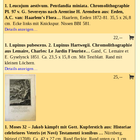
1. Leucojum aestivum. Pentlandia miniata. Chromolithographie
Pl. 97 v. G. Severeyns nach Arentine H. Arendsen aus: Eeden,
A.C. van: Haarlem’s Flora…
Haarlem, Eeden 1872-81. 35,5 x 26,8
cm. Ecke links mit Knickspur. Nissen BBI 581.
Details anzeigen…
22,--
1. Lupinus pubescens. 2. Lupinus Hartwegii. Chromolithographie
aus Lemaire, Charles: Le Jardin Fleuriste…
Gand, C. Lemaire et
E. Gyselynck 1851. Ca. 23,5 x 15,8 cm. Mit Textblatt. Rand mit
kleinen Löchern.
Details anzeigen…
25,--
1. Moses 32 – Jakob kämpft mit Gott. Kupferstich aus: Historiae
celebriores Veteris (et Novi) Testamenti iconibus …
Nürnberg,
Weigel (1708). Ca. 42 x 27 cm. Rand fleckig. Rand unten ca. 1 cm