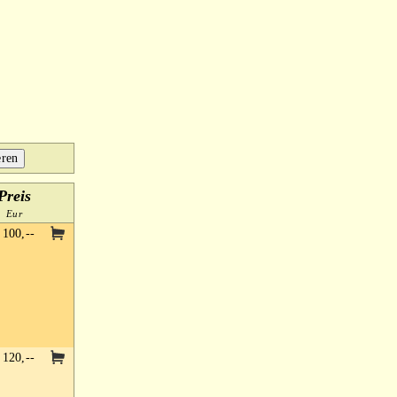
Preis
Eur
100,--
120,--