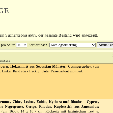
ge
kein Suchergebnis aktiv, der gesamte Bestand wird angezeigt.
 pro Seite
:
Sortiert nach
:
chreibung
pern: Holzschnitt aus Sebastian Münster: Cosmographey.
(um
 Linker Rand stark fleckig. Unter Passepartout montiert.
Lemnos, Chios, Lesbos, Euböa, Kythera und Rhodos – Cyprus,
ene Negroponte, Cerigo, Rhodus. Kupferstich aus Janssonius:
(um 1650). 14 x 18,7 cm. Rückseite mit lateinischem Text u.