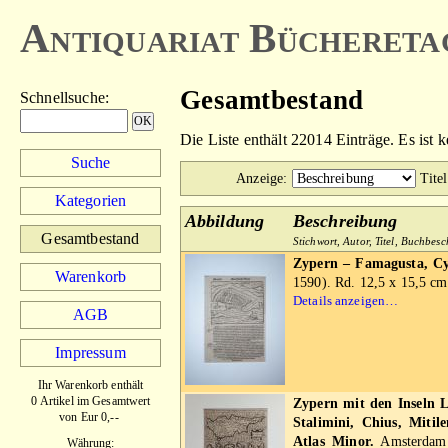
Antiquariat Büchereta
Gesamtbestand
Schnellsuche
:
Die Liste enthält 22014 Einträge. Es ist 
Suche
Anzeige
:
Titel
Kategorien
Abbildung
Beschreibung
Gesamtbestand
Stichwort, Autor, Titel, Buchbes
Zypern – Famagusta, Cy
Warenkorb
1590). Rd. 12,5 x 15,5 cm.
Details anzeigen…
AGB
Impressum
Ihr Warenkorb enthält
0 Artikel im Gesamtwert
Zypern mit den Inseln 
von Eur 0,--
Stalimini, Chius, Mitil
Atlas Minor.
Amsterdam 
Währung: