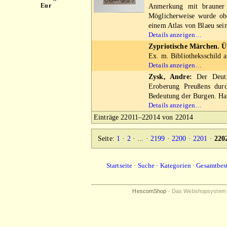
Eur
Anmerkung mit brauner T
Möglicherweise wurde obe
einem Atlas von Blaeu sein
Details anzeigen…
Zypriotische Märchen. Übe
Ex. m. Bibliotheksschild a
Details anzeigen…
Zysk, Andre:
Der Deuts
Eroberung Preußens durc
Bedeutung der Burgen. Hau
Details anzeigen…
Einträge 22011–22014 von 22014
Seite:
1
·
2
· ... ·
2199
·
2200
·
2201
·
220
Startseite
·
Suche
·
Kategorien
·
Gesamtbes
HescomShop
- Das Webshopsystem fü