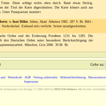
itnte. Diese schlägt rechts oben durch. Rand etwas fleckig.
n der Titel der Karte abgeschnitten. Die Karte könnte auch aus
. Unter Passepartout montiert.
rtr. v. Inez Diller.
Athen, Akad. Athenon 1982. 287 S. Br. Bibl.-
. Vorderdeckel. Einband teils verfärbt. Seiten unaufgeschnitten.
che Orden und die Eroberung Preußens 1231 bis 1285: Die
h den Deutschen Orden unter besonderer Berücksichtigung der
ptseminararbeit. München, Grin 2006. 30 Bl. Br.
Gehe zu
:
2
tand
·
Warenkorb
·
AGB
·
Vertrag widerrufen
·
Widerrufsbelehrung
·
Datenschutze
Impressum
r Antiquariate und Verlage | © 2006-2026 by
HESCOM-Software
. Alle Rechte vorbehalten