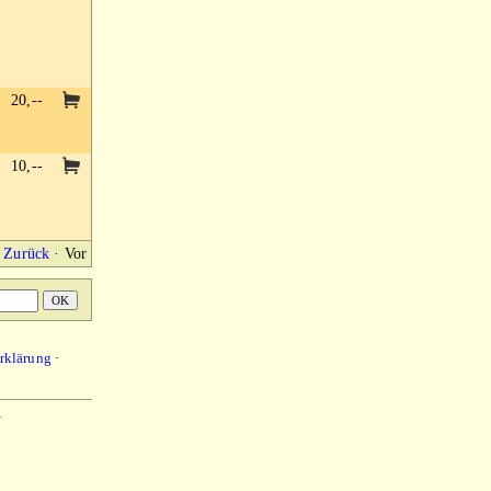
20,--
10,--
Zurück
·
Vor
rklärung
·
.